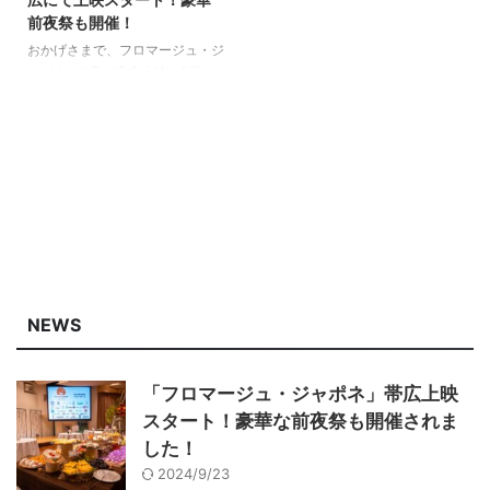
前夜祭も開催！
おかげさまで、フロマージュ・ジ
ャポネは4月の東京上映、5月の
那須塩原上映を無事に終えること
ができました。 ご来場および応
援いただきました皆様、誠にあり
がとうございます。 そして、い
よいよ9月20日（金）より、日本
で最もチーズ工房の多い北海道に
てロードショーがスタートです！
本作には十勝エリアの作り手はじ
めチーズに関わる魅力ある人々が
多く登場しています。 初日に
は、彼らの舞台挨拶も予定してい
NEWS
ます。そしてNORIZO監督も現地
入り。 また、公開前日19日
（木）は、盛大な前夜祭も行われ
「フロマージュ・ジャポネ」帯広上映
る予定です！ お近くの皆様 ...
スタート！豪華な前夜祭も開催されま
した！
2024/9/23