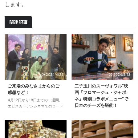
します。
関連記事
2024/4/25
2024/5/13
ご来場のみなさまからのご
二子玉川のスーヴォワル”映
感想など！
画「フロマージュ・ジャポ
ネ」特別コラボメニュー”で
4月12日から18日までの一週間、
日本のチーズを堪能！
エビスガーデンシネマでのロード
ショーを無事に終えることができ
5月3日より二子玉川のバール ア
ました。 ご来場のみなさま、ご
フロマージュ スーヴォワルにて
協力くださいましたみなさま、本
スタートした、映画「フロマージ
当にありがとうございました。
ュ・ジャポネ」特別コラボメニュ
ご鑑賞の方々からお寄せいただい
ー。 もうご予約はお済みでしょ