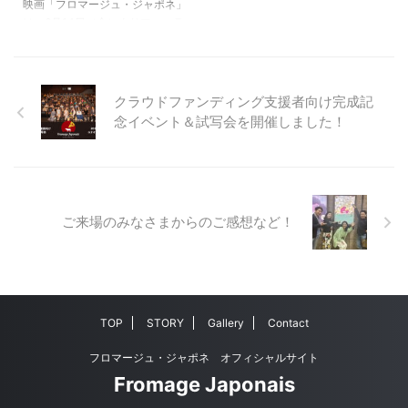
映画「フロマージュ・ジャポネ」
入り。 また、公開前日19日
は、6月14日（金）よりフォーラ
（木）は、盛大な前夜祭も行われ
ム那須塩原（栃木県那須塩原市）
る予定です！ お近くの皆様 ...
にて上映を行います。 本州一の
生乳生産料を誇る那須塩原市、も
ちろん美味しいチーズがたくさん
クラウドファンディング支援者向け完成記
あります。 本作品では、チーズ
念イベント＆試写会を開催しました！
工房の4名にご登場いただいてお
ります。 チーズ作りのこだわり
や那須ナチュラルチーズ研究会の
ことなどを話す彼らの姿からは、
その土地ならではのチーズ作りに
ご来場のみなさまからのご感想など！
対する想いを感じることができる
でしょう。 上映期間は、6月20日
（木）までの一週間です。 短い
期間ですので、ぜひお見逃 ...
TOP
STORY
Gallery
Contact
フロマージュ・ジャポネ オフィシャルサイト
Fromage Japonais