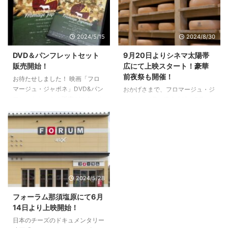
た感想 制作実行委員には、連日
うか？ 内容が気になっているみ
ご鑑賞くださった方々から、多く
なさまに、早速レポートです！
の感想が寄せられました。 一
特別コラボメニュー〜映画に出演
2024/5/15
2024/8/30
同、とても嬉しく、これ以上ない
工房のチーズがこんなに！〜 コ
労いとなっております。 ほんの
ラボメニューは、前菜からデザー
DVD＆パンフレットセット
9月20日よりシネマ太陽帯
一部ですが、こちらにてご紹介さ
トに至るまですべてのお料理に
販売開始！
広にて上映スタート！豪華
せていただきます。 ー企業およ
「フロマージュ・ジャポネ」出演
前夜祭も開催！
お待たせしました！ 映画「フロ
び出演者に対するリスペクトを随
工房のチーズが使われています。
マージュ・ジャポネ」DVD&パン
おかげさまで、フロマージュ・ジ
所に感じられた。 一般の方々に
たくさんの日本のチーズがそれぞ
フレットセットの販売がスタート
ャポネは4月の東京上映、5月の
も、チーズ関係者にも、酪農家 ...
れどのような姿でお料理に取り込
しました！！ エビスガーデンシ
那須塩原上映を無事に終えること
まれているのか、楽しみですね。
ネマで一週間限りの上映だったた
ができました。 ご来場および応
では、気になるお料理を一 ...
め、事務局には多くの方から他の
援いただきました皆様、誠にあり
上映予定や視聴方法についてお問
がとうございます。 そして、い
い合わせをいただいておりまし
よいよ9月20日（金）より、日本
た。 映画をご覧になった方も、
で最もチーズ工房の多い北海道に
まだの方も、ぜひお手元に一部い
てロードショーがスタートです！
2024/5/28
かがでしょうか。
本作には十勝エリアの作り手はじ
めチーズに関わる魅力ある人々が
フォーラム那須塩原にて6月
多く登場しています。 初日に
14日より上映開始！
は、彼らの舞台挨拶も予定してい
日本のチーズのドキュメンタリー
ます。そしてNORIZO監督も現地